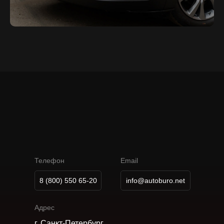
А
В
Т
О
М
О
Б
И
Л
Ь
Н
О
Е
Б
Ю
Р
О
К
А
Р
П
О
В
Телефон
Email
8 (800) 550 65-20
info@autoburo.net
Адрес
г. Санкт-Петербург