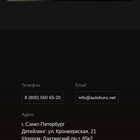
А
В
Т
О
М
О
Б
И
Л
Ь
Н
О
Е
Б
Ю
Р
О
К
А
Р
П
О
В
Телефон
Email
8 (800) 550 65-20
info@autoburo.net
Адрес
г. Санкт-Петербург
Детейлинг: ул. Кронверкская, 21
Шоурум: Лахтинский пр-т, 85к2