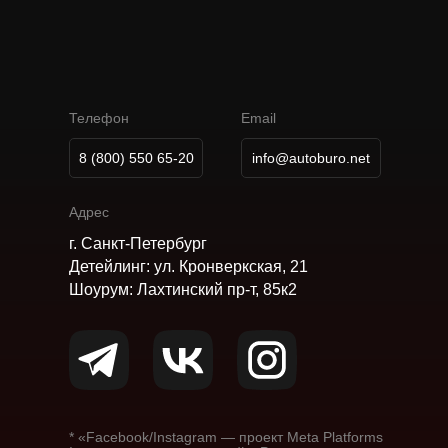
А
В
Т
О
М
О
Б
И
Л
Ь
Н
О
Е
Б
Ю
Р
О
К
А
Р
П
О
В
Телефон
Email
8 (800) 550 65-20
info@autoburo.net
Адрес
г. Санкт-Петербург
Детейлинг: ул. Кронверкская, 21
Шоурум: Лахтинский пр-т, 85к2
* «Facebook/Instagram — проект Meta Platforms