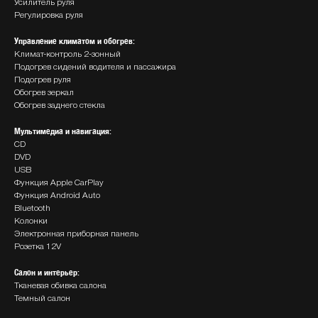
Усилитель руля
Регулировка руля
Управление климатом и обогрев:
Климат-контроль 2-зонный
Подогрев сидений водителя и пассажира
Подогрев руля
Обогрев зеркал
Обогрев заднего стекла
Мультимедиа и навигация:
СD
DVD
USВ
Функция Аррlе СаrРlаy
Функция Аndrоid Аutо
Вluеtооth
Колонки
Электронная приборная панель
Розетка 12V
Салон и интерьер:
Тканевая обивка салона
Темный салон