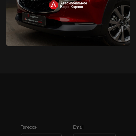
А
В
Т
О
М
О
Б
И
Л
Ь
Н
О
Е
Б
Ю
Р
О
К
А
Р
П
О
В
Телефон
Email