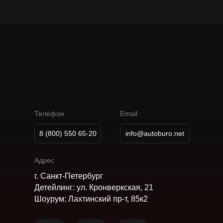
А
В
Т
О
М
О
Б
И
Л
Ь
Н
О
Е
Б
Ю
Р
О
К
А
Р
П
О
В
Телефон
Email
8 (800) 550 65-20
info@autoburo.net
Адрес
г. Санкт-Петербург
Детейлинг: ул. Кронверкская, 21
Шоурум: Лахтинский пр-т, 85к2