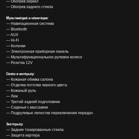
— Обогрев зеркал
— Обогрев заднего стекла
Мультимедиа и навигация
:
— Навигационная система
— Bluetooth
— AUX
— Hi-Fi
— Колонки
— Электронная приборная панель
— Мультифункциональное рулевое колесо
— Розетка 12V
Салон
и интерьер
:
— Кожаная обивка салона
— Отделка потолка черного цвета
— Кожаный руль
— Люк
— Третий задний подголовник
— Сиденья с массажем
— Подрулевые лепестки переключения передач
Экстерьер
:
— Задние тонированные стекла
— Защита картера