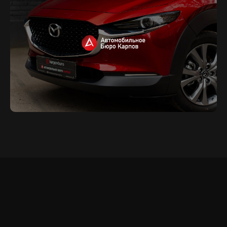
А
В
Т
О
М
О
Б
И
Л
Ь
Н
О
Е
Б
Ю
Р
О
К
А
Р
П
О
В