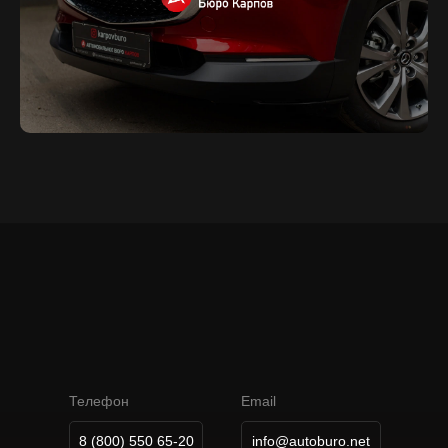
А
В
Т
О
М
О
Б
И
Л
Ь
Н
О
Е
Б
Ю
Р
О
К
А
Р
П
О
В
Телефон
Email
8 (800) 550 65-20
info@autoburo.net