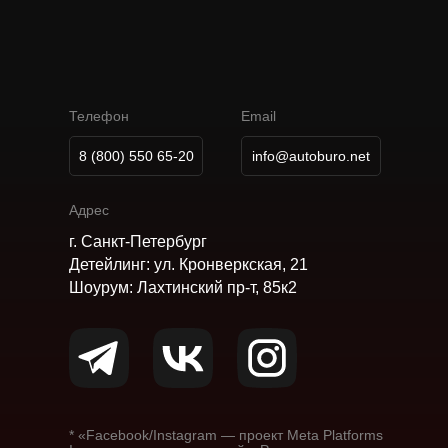
А
В
Т
О
М
О
Б
И
Л
Ь
Н
О
Е
Б
Ю
Р
О
К
А
Р
П
О
В
Телефон
Email
8 (800) 550 65-20
info@autoburo.net
Адрес
г. Санкт-Петербург
Детейлинг: ул. Кронверкская, 21
Шоурум: Лахтинский пр-т, 85к2
* «Facebook/Instagram — проект Meta Platforms